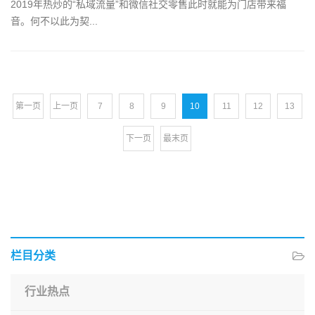
2019年热炒的“私域流量”和微信社交零售此时就能为门店带来福
音。何不以此为契...
第一页
上一页
7
8
9
10
11
12
13
下一页
最末页
栏目分类
行业热点