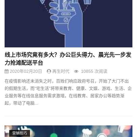
g
a
t
i
o
n
线上市场究竟有多大？办公巨头得力、晨光先一步发
力抢滩配送平台
2020年02月20日
再生时代
10855 次阅读
在疫情影响还未消失之时，百姓们响应政府号召，开始了大门不出
的假期生活，而“宅生活”将带来教育、健康、文娱、游戏、生活、企
业服务等在线信息服务需求激增。在线教育、居家办公等趋势渐
起，带动了电脑...
营销技巧