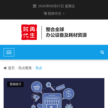
2026年08月07日 星期五
简体中文
T
o
g
首页
热点聚焦
热点
g
l
e
营销技巧
N
a
v
i