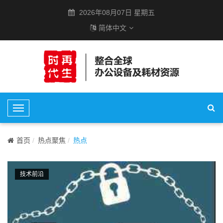
2026年08月07日 星期五
简体中文
T
o
g
首页
热点聚焦
热点
g
l
e
技术前沿
N
a
v
i