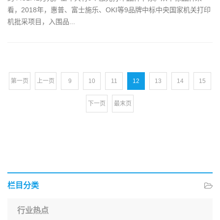
看，2018年，惠普、富士施乐、OKI等9品牌中标中央国家机关打印
机批采项目，入围品...
第一页
上一页
9
10
11
12
13
14
15
下一页
最末页
栏目分类
行业热点