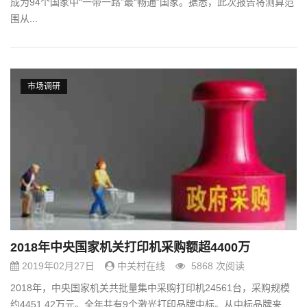
成为94个国家中“一带一路”最“畅通”国家。据悉，此次报告将测算范
围从...
市场调研
2018年中央国家机关打印机采购额超4400万
2019年02月27日
中关村在线
5868 次阅读
2018年，中央国家机关共批量集中采购打印机24561台，采购规模
约4451.42万元。全年共有9个激光打印品牌中标。从中标品牌来