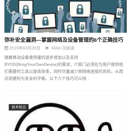
g
a
t
i
o
n
弥补安全漏洞—掌握网络及设备管理的6个正确技巧
2019年03月29日
6664 次阅读
随着移动设备使用量的逐步增加以及支持
BYOD(BringYourOwnDevice)的需求，IT部门必须在为用户提供他
们需要的工具以提高效率，同时尽量减少跨网络连接的风险，从而
达到便利与安全的平衡。以下六个技巧可以持...
技术前沿