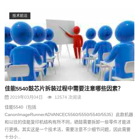
技术前沿
佳能5540鼓芯片拆装过程中需要注意哪些因素？
2019年03月04日
12574 次阅读
佳能5540（包括
CanonImageRunnerADVANCEC5560/5550/5540/5535）此款机器
和以往的佳能复印机结构有所不同，硒鼓需要拆卸一些零件才能进
行更换。其实这是一个技术活，需要注意不少细节问题，因此需要
十分小...