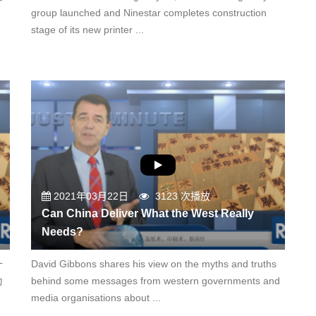
group launched and Ninestar completes construction
stage of its new printer ...
2021年03月22日
3123 次播放
Can China Deliver What the West Really
Needs?
十
David Gibbons shares his view on the myths and truths
为
behind some messages from western governments and
media organisations about ...