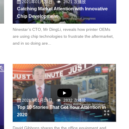
2021年01月28日
2821 次播放
Catching Market Attention with Innovative
Chip Development
Ninestar’s CTO, Mr DingLi, reveals how printer OEMs
are using chip technologies to frustrate the aftermarket,
and in so doing are...
2021年01月19日
2832 次播放
Top 10 Stories That Got Your Attention in
2020
David Gibbons shares the the office equipment and