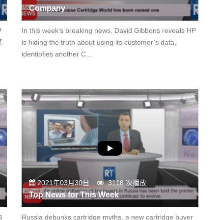
Company
户
In this week's breaking news, David Gibbons reveals HP
原
is hiding the truth about using its customer’s data,
identiofies another C...
2021年03月30日
3118 次播放
Top News for This Week
纳
Russia debunks cartridge myths, a new cartridge buyer