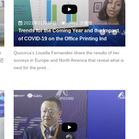
2021年01月28日
3481 次播放
Trends for the Coming Year and the Impact
of COVID-19 on the Office Printing Ind
杂
Quocirca’s Louella Fernandes share the results of her
，还
surveys in Europe and North America that reveal what is
next for the print...