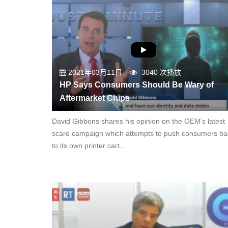
2021年03月11日
3040 次播放
HP Says Consumers Should Be Wary of
Aftermarket Chips
David Gibbons shares his opinion on the OEM’s latest
scare campaign which attempts to push consumers ba
to its own printer cart...