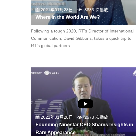
2021年01月28日
3635 次播放
Where in the World Are We?
Following a tough 2020, RT’s Director of International
Communication, David Gibbons, takes a quick trip to
RT’s global partners ...
2021年01月28日
2573 次播放
Founding Ninestar CEO Shares Insights in
Rare Appearance