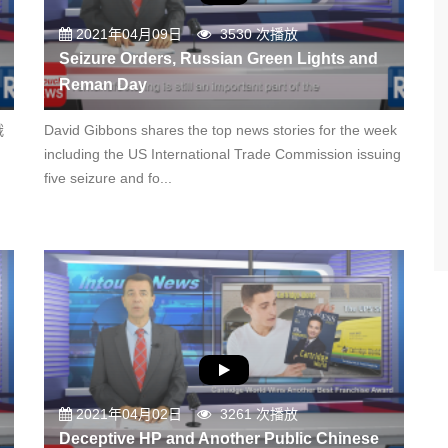
2021年04月09日
3530 次播放
Seizure Orders, Russian Green Lights and
Reman Day
俄
David Gibbons shares the top news stories for the week
including the US International Trade Commission issuing
five seizure and fo...
2021年04月02日
3261 次播放
Deceptive HP and Another Public Chinese