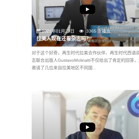
2021年01月29日
3365 次播放
拉美人现在还看杂志吗？
对于这个好奇，再生时代拉美合作伙伴、再生时代西语
志联合出版人GustavoMolinatti不仅给出了肯定的回答
邀请了几位来自拉美地区不同国...