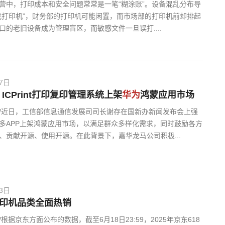
营中，打印成本和安全问题常常是一笔“糊涂账”。设备混乱分布导
找打印机”，财务部的打印机可能闲置，而市场部的打印机前却排起
接口的老旧设备成为管理盲区，而敏感文件一旦误打....
07日
ICPrint打印复印管理系统上架
华为
鸿蒙应用市场
/近日，工信部信息通信发展司司长谢存在国新办新闻发布会上强
多APP上架鸿蒙应用市场，以满足群众多样化需求，同时鼓励各方
、贡献开源、使用开源。在此背景下，嘉华龙马公司积极...
23日
打印机品类全面热销
根据京东方面公布的数据，截至6月18日23:59，2025年京东618