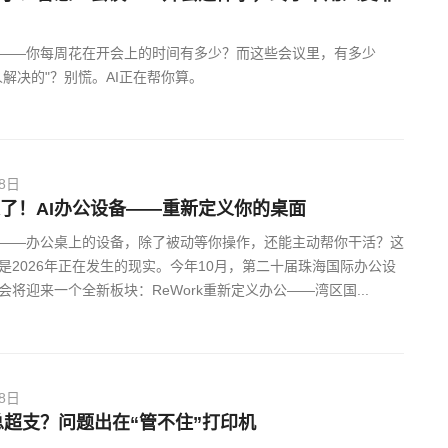
——你每周花在开会上的时间有多少？而这些会议里，有多少
人解决的"？别慌。AI正在帮你算。
18日
k来了！AI办公设备——重新定义你的桌面
——办公桌上的设备，除了被动等你操作，还能主动帮你干活？这
是2026年正在发生的现实。今年10月，第二十届珠海国际办公设
会将迎来一个全新板块：ReWork重新定义办公——湾区国...
08日
超支？问题出在“管不住”打印机