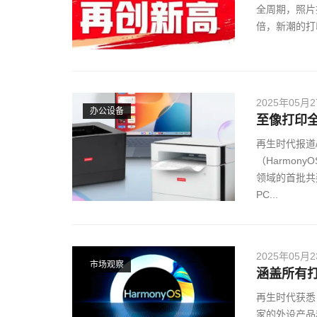
全周期，照片
倍，新潮的打
2025年05月
办公设备
至像打印
再生时代报道
（Harmon
领域的首批共
PC...
2025年05月
市场观察
涵盖所有
再生时代获悉
家的外设产品