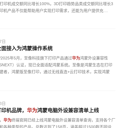
打印机成交额同比增长100%，3D打印趋势品类成交额同比增长3
印机产品不仅能帮助用户实现打印需求，还能为用户提供充....
27日
全面接入为鸿蒙操作系统
/2025年5月，至像科技旗下打印产品通过
华为
鸿蒙外设兼容性
yOSNEXT）认证，现已全面适配鸿蒙系统。至像是鸿蒙生态在打印
建者，鸿蒙版至像打印，通过无线直连+云打印技术，实现鸿蒙
23日
打印机品牌，
华为
鸿蒙电脑外设兼容清单上线
，
华为
终端官网已经上线鸿蒙电脑外设兼容清单查询，支持各个厂
和各种类型的产品，总数达到了158页，涵盖超过1500款不同设