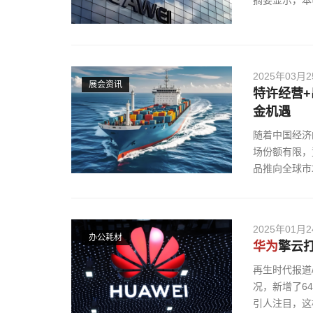
摘要显示，本
2025年03月
展会资讯
特许经营+
金机遇
随着中国经济
场份额有限，
品推向全球市
2025年01月
办公耗材
华为
擎云
再生时代报道
况，新增了6
引人注目，这标