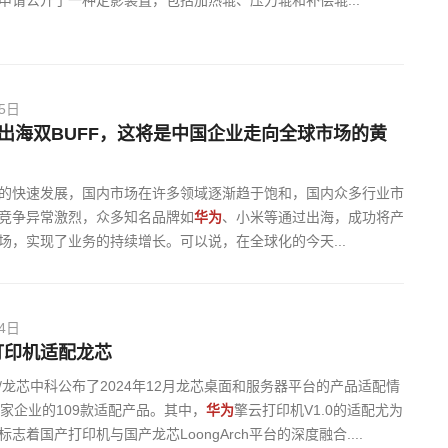
申请公开了一种定影装置，包括加热辊、压力辊和补偿辊...
25日
出海双BUFF，这将是中国企业走向全球市场的黄
的快速发展，国内市场在许多领域逐渐趋于饱和，国内众多行业市
竞争异常激烈，众多知名品牌如
华为
、小米等通过出海，成功将产
场，实现了业务的持续增长。可以说，在全球化的今天...
24日
打印机适配龙芯
/龙芯中科公布了2024年12月龙芯桌面和服务器平台的产品适配情
4家企业的109款适配产品。其中，
华为
擎云打印机V1.0的适配尤为
志着国产打印机与国产龙芯LoongArch平台的深度融合....