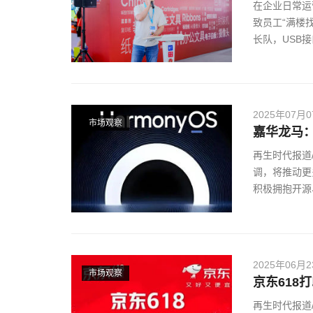
在企业日常运
致员工“满楼
长队，USB
2025年07月
市场观察
嘉华龙马：
再生时代报道
调，将推动更
积极拥抱开源
2025年06月
市场观察
京东618
再生时代报道/