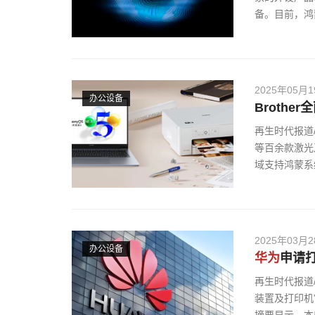
备。目前，鸿
2025年05月
办公设备
Brothe
再生时代报道
等百余款激光
域支持鸿蒙系
2025年03月
办公设备
华为
申请
再生时代报道
装置及打印机”