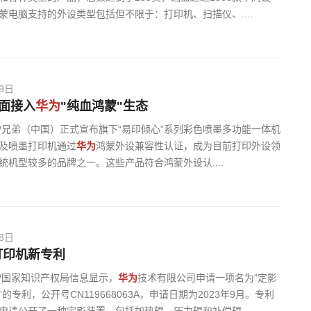
蒙电脑支持的外设类型包括但不限于：打印机、扫描仪、....
19日
r全面接入
华为
"纯血鸿蒙"生态
/兄弟（中国）正式宣布旗下“易印倾心”系列彩色喷墨多功能一体机
及喷墨打印机通过
华为
鸿蒙外设兼容性认证，成为目前打印外设领
统机型较多的品牌之一。这些产品符合鸿蒙外设认....
28日
打印机新专利
/国家知识产权局信息显示，
华为
技术有限公司申请一项名为“定影
的专利，公开号CN119668063A，申请日期为2023年9月。专利