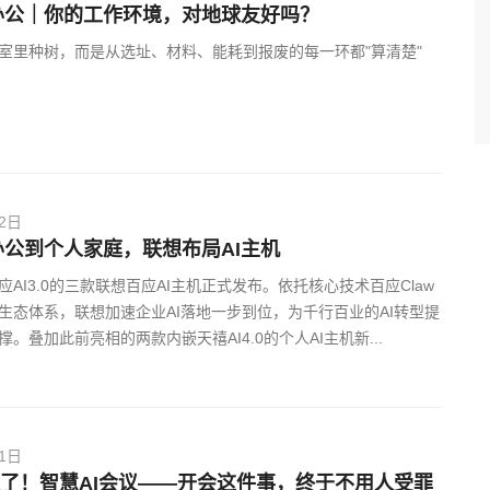
办公｜你的工作环境，对地球友好吗？
室里种树，而是从选址、材料、能耗到报废的每一环都"算清楚"
02日
公到个人家庭，联想布局AI主机
AI3.0的三款联想百应AI主机正式发布。依托核心技术百应Claw
生态体系，联想加速企业AI落地一步到位，为千行百业的AI转型提
。叠加此前亮相的两款内嵌天禧AI4.0的个人AI主机新...
01日
k来了！智慧AI会议——开会这件事，终于不用人受罪