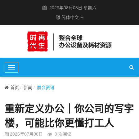
2026年08月08日 星期六
简体中文
T
o
g
首页
新闻
展会资讯
g
l
重新定义办公｜你公司的写字
e
N
楼，可能比你更懂打工人
a
v
2026年07月06日
0
次阅读
i