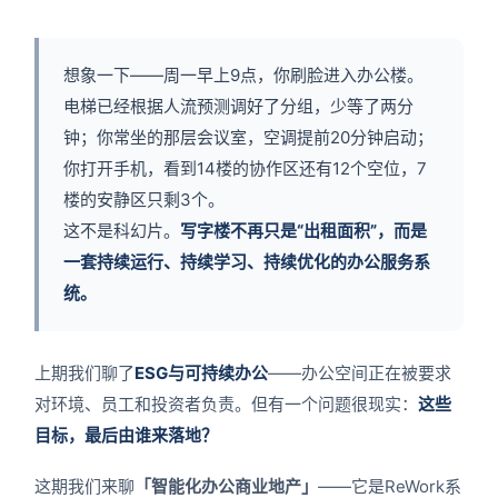
g
a
t
想象一下——
周一早上9点，你刷脸进入办公楼。
i
电梯已经根据人流预测调好了分组，少等了两分
o
钟；你常坐的那层会议室，空调提前20分钟启动；
n
你打开手机，看到14楼的协作区还有12个空位，7
楼的安静区只剩3个。
这不是科幻片。
写字楼不再只是“出租面积”，而是
一套持续运行、持续学习、持续优化的办公服务系
统。
上期我们聊了
ESG与可持续办公
——办公空间正在被要求
对环境、员工和投资者负责。
但有一个问题很现实：
这些
目标，最后由谁来落地？
这期我们来聊
「智能化办公商业地产」
——它是ReWork系