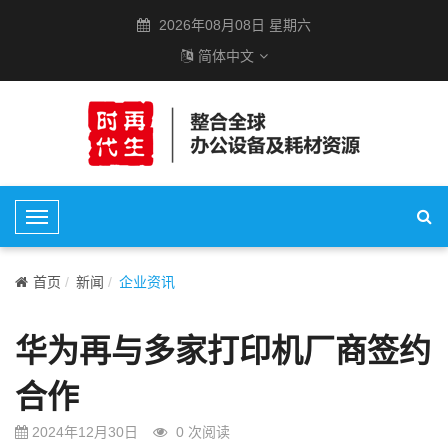
2026年08月08日 星期六
简体中文
T
o
g
首页
新闻
企业资讯
g
l
华为再与多家打印机厂商签约
e
N
合作
a
v
2024年12月30日
0
次阅读
i