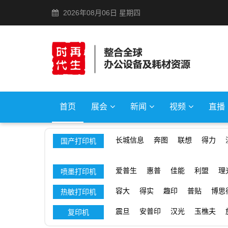
2026年08月06日 星期四
首页
展会
新闻
视频
直播
长城信息
奔图
联想
得力
国产打印机
爱普生
惠普
佳能
利盟
理
喷墨打印机
容大
得实
趣印
普贴
博思
热敏打印机
震旦
安普印
汉光
玉樵夫
复印机