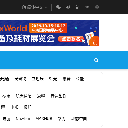
简体中文
光电通
安普锐
立思辰
虹光
惠普
佳能
标拓
航天信息
复峰
普赢创新
佳博
小米
极印
皓丽
Newline
MAXHUB
华为
理想中国