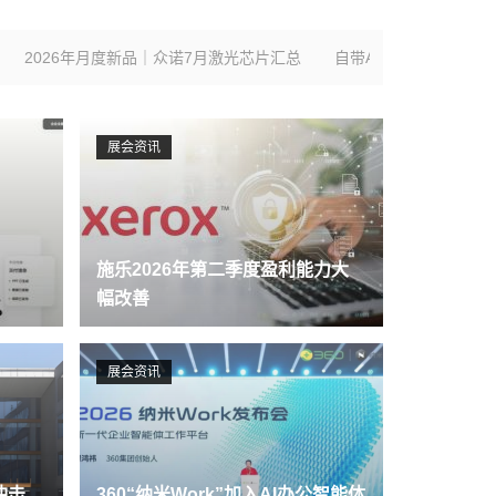
度新品｜众诺7月激光芯片汇总
自带AI技能包，联通推出办公智能网关
展会资讯
施乐2026年第二季度盈利能力大
幅改善
展会资讯
冲击
360“纳米Work”加入AI办公智能体