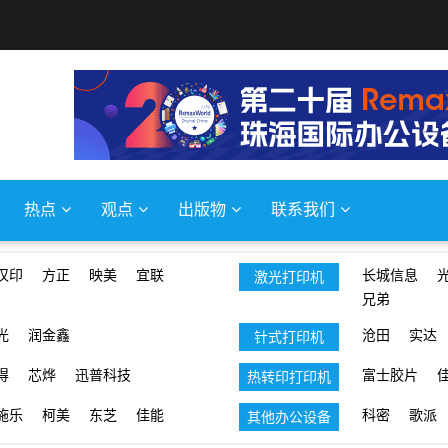
热点
观点
出版物
联系我们
汉印
方正
映美
宜联
长城信息
激光打印机
兄弟
光
润金鑫
沧田
实达
针式打印机
得
芯烨
迅普科技
富士胶片
热转印打印机
施乐
柯美
东芝
佳能
科密
歌派
其他办公设备