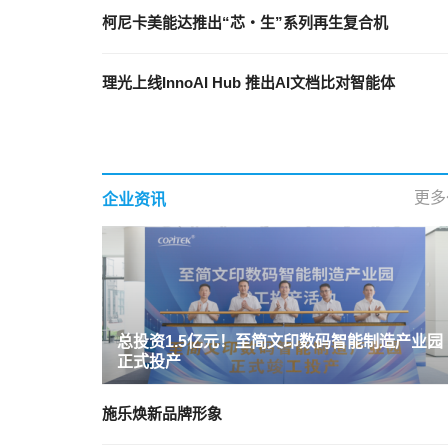
柯尼卡美能达推出“芯・生”系列再生复合机
理光上线InnoAI Hub 推出AI文档比对智能体
更多
企业资讯
总投资1.5亿元！至简文印数码智能制造产业园
正式投产
施乐焕新品牌形象