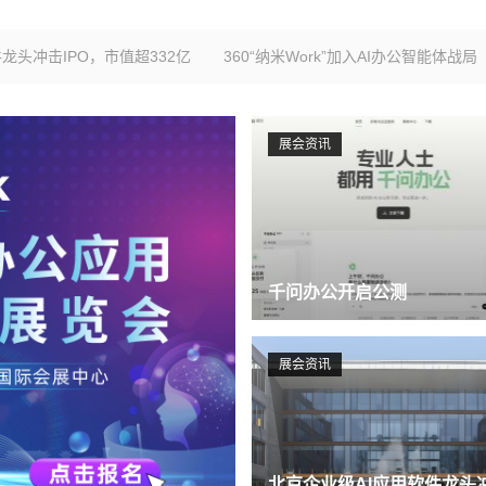
市值超332亿
360“纳米Work”加入AI办公智能体战局
2026年月
展会资讯
千问办公开启公测
展会资讯
北京企业级AI应用软件龙头