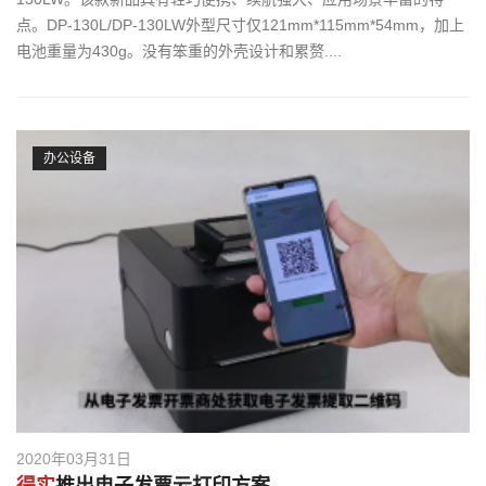
点。DP-130L/DP-130LW外型尺寸仅121mm*115mm*54mm，加上
电池重量为430g。没有笨重的外壳设计和累赘....
办公设备
2020年03月31日
得实
推出电子发票云打印方案