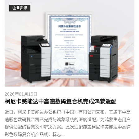
g
企业资讯
a
t
i
o
n
2026年01月15日
柯尼卡美能达中高速数码复合机完成鸿蒙适配
近日，柯尼卡美能达办公系统（中国）有限公司宣布，其旗下中高
速彩色数码复合机已完成与鸿蒙系统的深度适配，为鸿蒙生态用户
提供适配的智慧文印解决方案。此次适配覆盖柯尼卡美能达中高速
彩色数码复合机产品线，标志...