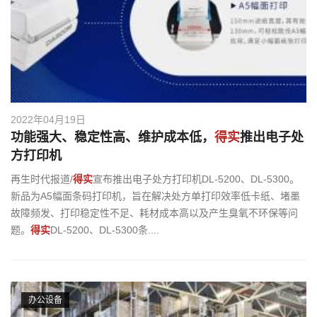
2022年04月19日
功能强大、稳定性高、维护成本低，
得实
推出电子处
方打印机
再生时代报道/
得实
宣布推出电子处方打印机DL-5200、DL-5300。
新品为A5幅面条码打印机，旨在解决处方单打印效率低卡纸、堵墨
故障频发、打印稳定性不足、耗材成本高以及产生臭氧不环保等问
题。
得实
DL-5200、DL-5300条....
办公设备