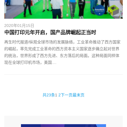
2020年01月15日
中国打印元年开启，国产品牌崛起正当时
再生时代报道/纵观全球市场的发展脉络，工业革命推动了西方国家
的崛起，率先完成工业革命的西方资本主义国家逐步确立起对世界
的统治，世界形成了西方先进、东方落后的局面。这种局面同样体
现在全球打印机市场，美国....
共23条
1
2
下一页
最末页