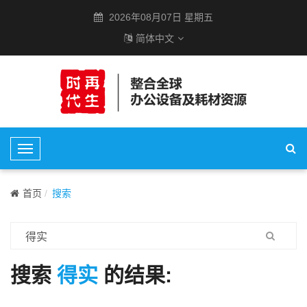
2026年08月07日 星期五
简体中文
T
o
g
首页
搜索
g
l
e
N
a
搜索
得实
的结果:
v
i