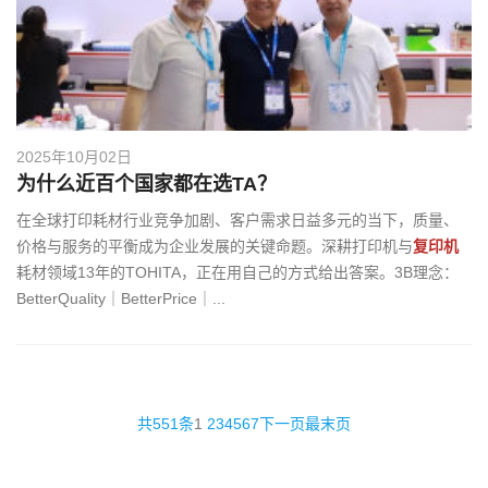
2025年10月02日
为什么近百个国家都在选TA？
在全球打印耗材行业竞争加剧、客户需求日益多元的当下，质量、
价格与服务的平衡成为企业发展的关键命题。深耕打印机与
复印机
耗材领域13年的TOHITA，正在用自己的方式给出答案。3B理念：
BetterQuality｜BetterPrice｜...
共551条
1
2
3
4
5
6
7
下一页
最末页