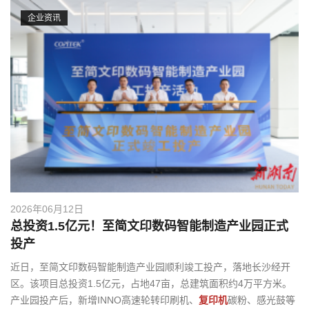
g
企业资讯
a
t
i
o
n
2026年06月12日
总投资1.5亿元！至简文印数码智能制造产业园正式
投产
近日，至简文印数码智能制造产业园顺利竣工投产，落地长沙经开
区。该项目总投资1.5亿元，占地47亩，总建筑面积约4万平方米。
产业园投产后，新增INNO高速轮转印刷机、
复印机
碳粉、感光鼓等