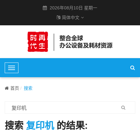
2026年08月10日 星期一
简体中文
T
o
g
首页
搜索
g
l
e
N
a
搜索
复印机
的结果:
v
i