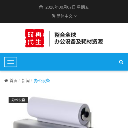
2026年08月07日 星期五
简体中文
T
o
g
首页
新闻
办公设备
g
l
e
办公设备
N
a
v
i