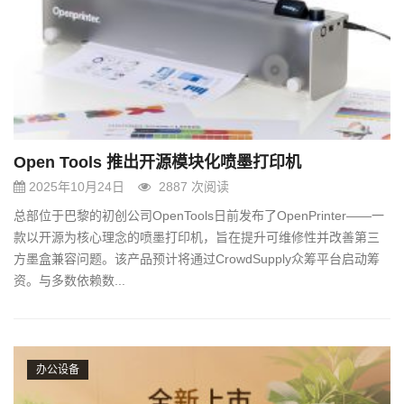
g
a
t
i
o
n
Open Tools 推出开源模块化喷墨打印机
2025年10月24日
2887 次阅读
总部位于巴黎的初创公司OpenTools日前发布了OpenPrinter——一
款以开源为核心理念的喷墨打印机，旨在提升可维修性并改善第三
方墨盒兼容问题。该产品预计将通过CrowdSupply众筹平台启动筹
资。与多数依赖数...
办公设备