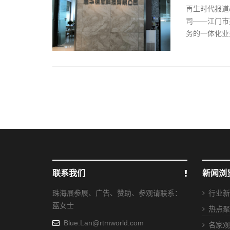
再生时代报道
司——江门市
务的一体化业
联系我们
新闻浏
珠海展参展、广告、赞助、参观请联系：
行业新
蓝女士
热点聚
Blue.Lan@rtmworld.com
名家观