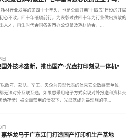
国产耗材行业发展的第四十个年头，也是全面开启“十四五”建设的开局
初心不改，四十年砥砺前行，为表彰过往四十年为行业做出贡献的
出人才，再生时代会同各省市办公设备及耗材协会，...
03日
破国外技术垄断，推出国产“光盘打印刻录一体机”
/以政府、部队、军工、央企为典型代表的信息安全敏感型单位，
都无法对外互联互通，如果想采用电子方式实现对外报送和资料交
移动存储）被全面禁用的情况下，光盘就成为最理想的电...
30日
，嘉华龙马于广东江门打造国产打印机生产基地