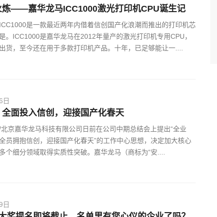
炼——嘉华龙马ICC1000激光打印机CPU诞生记
ICC1000是一款最近两年内借着信创国产化浪潮而推出的打印机芯
。ICC1000是嘉华龙马在2012年量产的激光打印机专用CPU，
出货，至今还在用于多款打印机产品。十年，已足够能让一....
06日
：全面投入信创，迎接国产化春天
/北京嘉华龙马科技有限公司日前在公司中期总结会上提出“全业
全员拥抱信创，迎接国产化春天”的工作中心思想，决定加大核心
多个细分领域取得实质性突破。嘉华龙马（商标为“安....
29日
！大奖提名即将截止，名单里有您心仪的企业了吗？