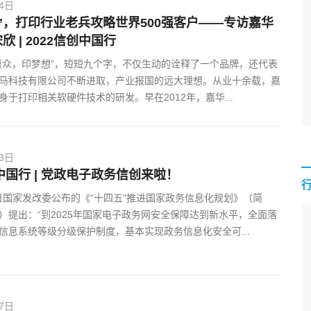
24日
”，打印行业老兵攻略世界500强客户——专访嘉华
 | 2022信创中国行
惠众，印梦想”，短短九个字，不仅生动的诠释了一个品牌，还代表
马科技有限公司不断进取，产业报国的远大理想。从业十余载，嘉
身于打印相关软硬件技术的研发。早在2012年，嘉华...
13日
创中国行 | 党政电子政务信创来啦！
月6日国家发改委公布的《“十四五”推进国家政务信息化规划》（简
）提出：“到2025年国家电子政务网安全保障达到新水平，全面落
信息系统等级分级保护制度，基本实现政务信息化安全可...
17日