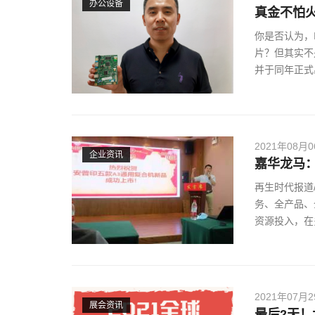
办公设备
真金不怕火
你是否认为，
片？但其实不是
并于同年正式
2021年08月
企业资讯
嘉华龙马
再生时代报道
务、全产品、
资源投入，在
2021年07月
展会资讯
最后2天