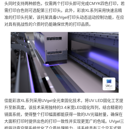
头同时支持两种颜色，仅需两个打印头即可完成CMYK四色打印，若
需打印白色则可选配第三打印头。此外，彩浪XL系列采用快速且精
准的打印头托架，该托架具备UVgel打印头动态运动控制功能，在应
对具有挑战性的介质时仍能确保优秀的打印品质。
佳能彩浪XL系列采用UVgel全光束固化技术，将UV LED固化工艺提
升至新高度。该技术采用独特的3.4米宽LED固化阵列，结合精密的
镜面系统，使得整个打印幅面都能获得一致的UV光辐射量，确保在
大面积打印时提供出色的打印一致性并实现更宽广的色域。UVgel三
桥驱动真空带系统优化了介质处理能力，该系统具有三个交互式辊