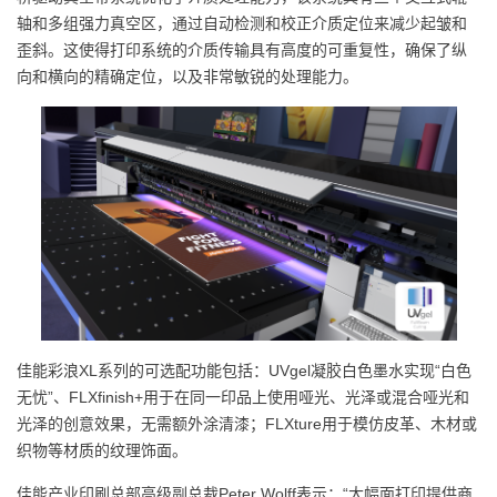
轴和多组强力真空区，通过自动检测和校正介质定位来减少起皱和
歪斜。这使得打印系统的介质传输具有高度的可重复性，确保了纵
向和横向的精确定位，以及非常敏锐的处理能力。
佳能彩浪XL系列的可选配功能包括：UVgel凝胶白色墨水实现“白色
无忧”、FLXfinish+用于在同一印品上使用哑光、光泽或混合哑光和
光泽的创意效果，无需额外涂清漆；FLXture用于模仿皮革、木材或
织物等材质的纹理饰面。
佳能产业印刷总部高级副总裁Peter Wolff表示：“大幅面打印提供商