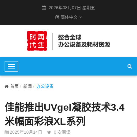
2026年08月07日 星期五
简体中文
T
o
g
首页
新闻
办公设备
g
l
佳能推出UVgel凝胶技术3.4
e
N
米幅面彩浪XL系列
a
v
2025年10月14日
0
次阅读
i