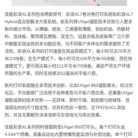
佳能彩浪XL系列包含两款型号：彩浪XL7卷对卷打印系统和彩浪XL7
Hybrid混合型解决方案系统。新系列将UVgel凝胶技术优势引入更多
新的细分市场，从横幅、纸张、乙烯基和薄膜，到纺织品、热敏材
料、泡沫板、聚丙烯瓦楞板、亚克力、铝复合板及纸板等广泛介质
中都能实现出色的多功能应用，为不同客户多样化的需求提供了灵
活性。彩浪XL系列的打印速度在高品质模式下，每小时可达70平方
米/23块板；在生产模式下，每小时可达106平方米/35块板；而在快
速模式下，更可高达每小时211平方米/70块板，满足严苛生产环境
所需的生产率，同时支持厚达52毫米的平板介质。
新的打印系统融合多项技术创新，比如UVgel 860凝胶墨水，经过优
化后，不仅能够广泛适用于各种柔性与平板介质应用，还兼备UVgel
凝胶成熟的技术优势——无异味、即时干燥、耐刮擦与耐候性、低
温固化时的尺寸稳定性、优异的色彩一致性、无TPO与VCL添加
剂，并且无需额外涂清漆即可实现哑光与高光效果。
佳能彩浪XL系列同时搭载新型UVgel 850打印头。每个打印头含
4,544个喷嘴，具备自动化内置喷嘴性能监测与补偿功能。单个打印