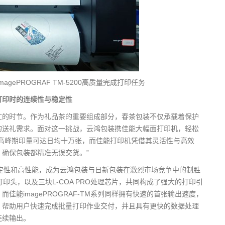
gePROGRAF TM-5200高质量完成打印任务
打印时的连续性与稳定性
忙的时节。作为礼品茶的重要组成部分，春茶包装不仅承载着保护
的送礼需求。面对这一挑战，云鸿包装携佳能大幅面打印机，轻松
高峰期印量可达日均十万张，而佳能打印机凭借其灵活性与高效
确保包装都精准无误交货。”
大的稳定性和高性能，成为云鸿包装与日新包装在激烈市场竞争中的制胜
印头，以及三块L-COA PRO处理芯片，共同构成了强大的打印引
能imagePROGRAF-TM系列同样拥有快速的首张输出速度，
，帮助用户快速完成批量打印作业交付，并且具有更快的数据处理
连续输出。