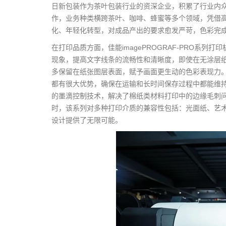
日新包装作为茶叶包装行业的资深企业，积累了行业内
作，业务种类横跨茶叶、咖啡、蜂蜜等多个领域，凭借
化、年轻化转型，对成品产出的要求愈发严苛，色彩完
在打印品质方面，佳能imagePROGRAF-PRO系列
现象，提高文字线条的流畅性和清晰度，即使在无涂层
多保留在纸张图层表面，赋予画面更生动的色彩表现力。
都有很大优势，确保在运输和长时间保存过程中都能维持良好
的墨滴控制技术，解决了棉纸类材料打印中的边缘毛刺
时，该系列对多种打印介质的兼容性包括：光面纸、艺
设计提供了无限可能。