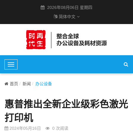
2026年08月06日 星期四
简体中文
T
o
g
首页
新闻
办公设备
g
l
惠普推出全新企业级彩色激光
e
N
打印机
a
v
2024年05月16日
0
次阅读
i