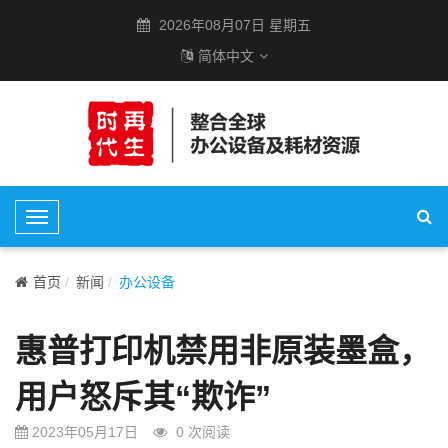
2026年08月07日 星期五
简体中文
T
o
g
首页
新闻
办公设备
g
l
惠普打印机禁用非原装墨盒，
e
N
用户怒斥其“欺诈”
a
v
2023年05月17日
0
次阅读
i