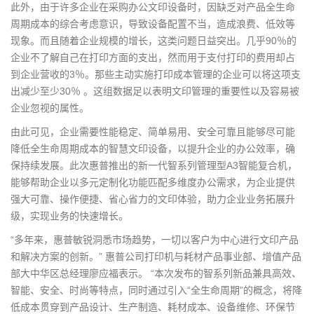
此外，由于许多企业在采购办公文印设备时，因缺乏对产品全生命
周期成本的综合考虑意识，导致设备配置不当，造成浪费、低效等
现象。而且随着企业规模的增长，这类问题日益突出。几乎90％的
企业不了解自己在打印方面的支出，然而用于支付打印的费用却占
到企业营收的3％。那些主动实施打印成本管理的企业可以将这项支
出减少至少30％ 。这组数据足以表明文印管理的重要性以及容易被
企业忽视的属性。
由此可见，企业需要性能稳定、简单易用、安全可靠且能够尽可能
降低全生命周期成本的智慧文印设备，以提升企业的办公效率，确
保持续发展。此次惠普推出的新一代智系列管理型A3智能复合机，
能够帮助企业以多元定制化功能匹配多维度办公需求，为企业提供
强大可靠、操作便捷、省心省力的文印体验，助力企业业务拓展升
级，实现业务的快速增长。
“多年来，惠普敏锐洞悉市场趋势，一切以客户为中心进行文印产品
和解决方案的创新。” 惠普公司打印机与耗材产品事业部、增值产品
部大中华区总经理廖应福表示。 “本次发布的智系列新品兼具高效、
智能、安全、时尚等特点，同时通过引入“全生命周期”的概念，将降
低成本贯穿到产品设计、生产制造、耗材成本、设备维修、环保节