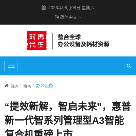
2026年08月08日 星期六
简体中文
T
o
g
首页
新闻
办公设备
g
l
“提效新解，智启未来”，惠普
e
N
新一代智系列管理型A3智能
a
v
复合机重磅上市
i