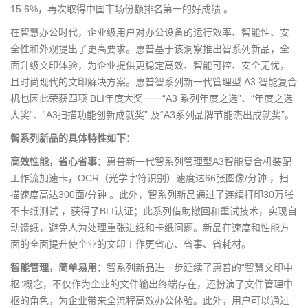
15.6%，再次取得中国市场份额排名第一的好成绩 。
在智慧办公时代，企业级用户对办公设备的运行效率、智能性、安
全性和外观提出了更高要求。惠普基于该洞察推出智系列新品，全
面升级文印体验，为企业提供更稳定高效、智能可控、安全无忧，
且时尚现代的文印解决方案。惠普智系列新一代管理型 A3 智能复合
机也因此荣获四项 BLI年度大奖一一“A3 系列年度之选”、“年度之选
大奖”、“A3扫描功能创新成就奖” 及“A3系列品牌节能杰出成就奖”。
智系列新品的具体特性如下：
高效性能，省心省事
：惠普新一代智系列管理型A3智能复合机装配
工作流加速卡，OCR（光学字符识别）速度达66张图像/分钟 ，扫
描速度高达300面/分钟 。此外，智系列新品通过了连续打印30万张
不卡纸测试 ，获得了BLI认证；此系列借助撤回和重试技术，实现自
动馈纸，避免人为处理重张进纸和卡纸问题。新品在速度和性能方
面的全面提升使企业的文印工作更省心、省事、省耗材。
智能管理，简单易用
：智系列新品进一步延续了惠普的“智慧文印中
枢”概念，不仅作为企业的文件输出终端存在，还扮演了文件管理中
枢的角色，为企业带来全流程高效办公体验。此外，用户可以通过