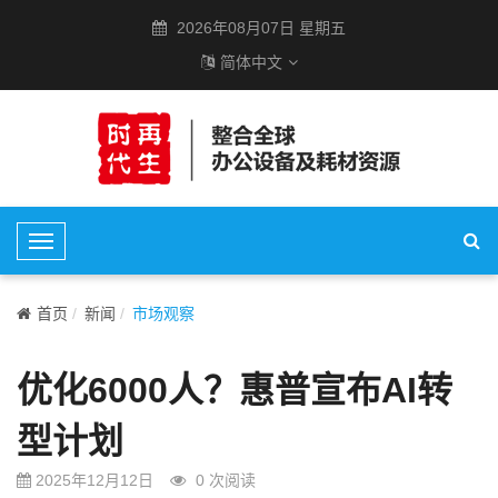
2026年08月07日 星期五
简体中文
T
o
g
首页
新闻
市场观察
g
l
优化6000人？惠普宣布AI转
e
N
型计划
a
v
2025年12月12日
0
次阅读
i