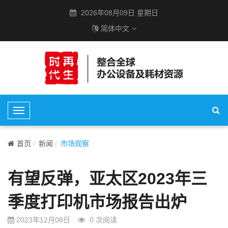
2026年08月09日 星期日
简体中文
T
o
g
首页
新闻
市场观察
g
l
有望反弹，亚太区2023年三
e
N
季度打印机市场报告出炉
a
v
2023年12月08日
0
次阅读
i