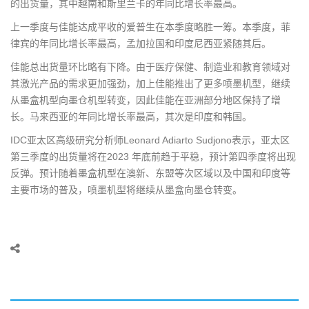
的出货量，其中越南和斯里兰卡的年同比增长率最高。
上一季度与佳能达成平收的爱普生在本季度略胜一筹。本季度，菲
律宾的年同比增长率最高，孟加拉国和印度尼西亚紧随其后。
佳能总出货量环比略有下降。由于医疗保健、制造业和教育领域对
其激光产品的需求更加强劲，加上佳能推出了更多喷墨机型，继续
从墨盒机型向墨仓机型转变，因此佳能在亚洲部分地区保持了增
长。马来西亚的年同比增长率最高，其次是印度和韩国。
IDC亚太区高级研究分析师Leonard Adiarto Sudjono表示，亚太区
第三季度的出货量将在2023 年底前趋于平稳，预计第四季度将出现
反弹。预计随着墨盒机型在澳新、东盟等次区域以及中国和印度等
主要市场的普及，喷墨机型将继续从墨盒向墨仓转变。