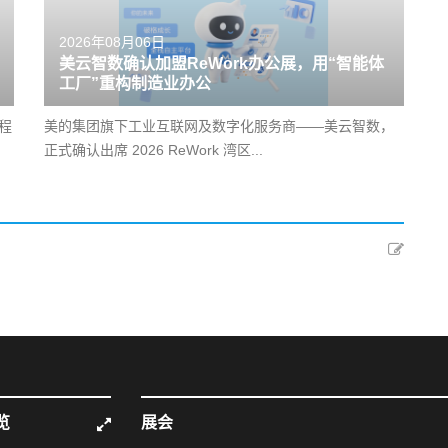
2026年08月06日
美云智数确认加盟ReWork办公展，用“智能体
工厂”重构制造业办公
程
美的集团旗下工业互联网及数字化服务商——美云智数，
正式确认出席 2026 ReWork 湾区...
览
展会