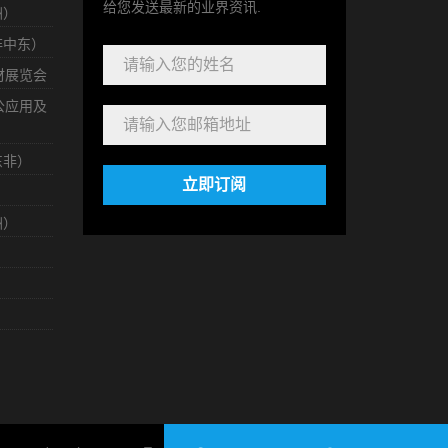
给您发送最新的业界资讯.
洲）
非中东）
耗材展览会
办公应用及
东非）
立即订阅
洲）