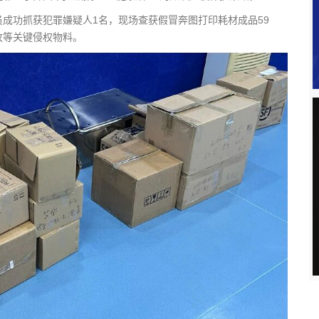
成功抓获犯罪嫌疑人1名，现场查获假冒奔图打印耗材成品59
多枚等关键侵权物料。