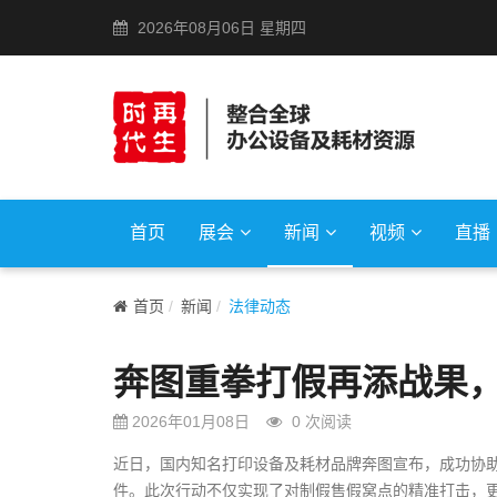
2026年08月06日 星期四
首页
展会
新闻
视频
直播
首页
新闻
法律动态
奔图重拳打假再添战果
2026年01月08日
0
次阅读
近日，国内知名打印设备及耗材品牌奔图宣布，成功协
件。此次行动不仅实现了对制假售假窝点的精准打击，更