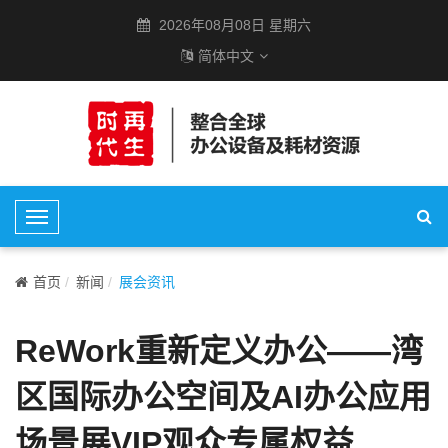
2026年08月08日 星期六
简体中文
T
o
g
首页
新闻
展会资讯
g
l
ReWork重新定义办公——湾
e
N
区国际办公空间及AI办公应用
a
v
场景展VIP观众专属权益
i