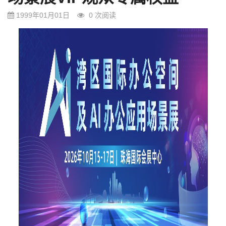
g
1999年01月01日
0
次阅读
a
t
i
o
n