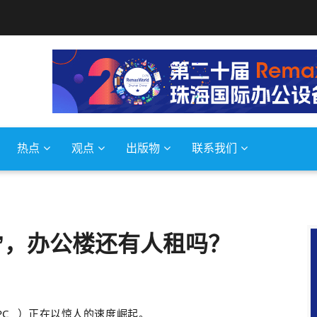
热点
观点
出版物
联系我们
司”，办公楼还有人租吗？
PC
）正在以惊人的速度崛起。