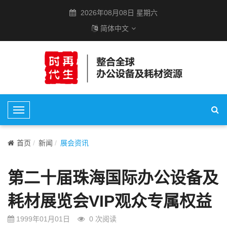
2026年08月08日 星期六
简体中文
T
o
g
首页
新闻
展会资讯
g
l
第二十届珠海国际办公设备及
e
N
耗材展览会VIP观众专属权益
a
v
1999年01月01日
0
次阅读
i