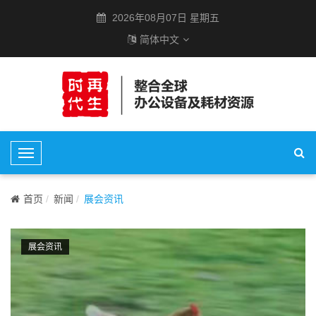
2026年08月07日 星期五
简体中文
T
o
g
首页
新闻
展会资讯
g
l
e
展会资讯
N
a
v
i