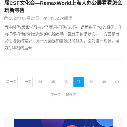
届CSF文化会—RemaxWorld上海大办公展看看怎么
玩新零售
2020年03月27日
4962 次阅读
再生时代/居家学习带火了家用打印机市场，然而由于YQ的原因，作
为打印机传统销售渠道的电脑市场一直处于封闭状态。一方面是爆
发性增长的需求，另一方面是销售通路的缺失，面对这一现状，得
力打印机的运营...
第一页
上一页
34
35
36
37
38
39
40
下一页
最末页