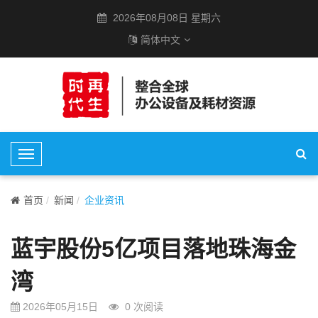
2026年08月08日 星期六
简体中文
T
o
g
首页
新闻
企业资讯
g
l
蓝宇股份5亿项目落地珠海金
e
N
湾
a
v
2026年05月15日
0
次阅读
i