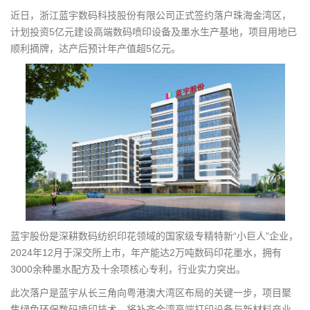
g
近日，浙江蓝宇数码科技股份有限公司正式签约落户珠海金湾区，
a
计划投资5亿元建设高端数码喷印设备及墨水生产基地，项目用地已
t
顺利摘牌，达产后预计年产值超5亿元。
i
o
n
蓝宇股份是深耕数码纺织印花领域的国家级专精特新“小巨人”企业，
2024年12月于深交所上市，年产能达2万吨数码印花墨水，拥有
3000余种墨水配方及十余项核心专利，行业实力突出。
此次落户是蓝宇从长三角向粤港澳大湾区布局的关键一步，项目聚
焦绿色环保数码喷印技术，将补齐金湾高端打印设备与新材料产业