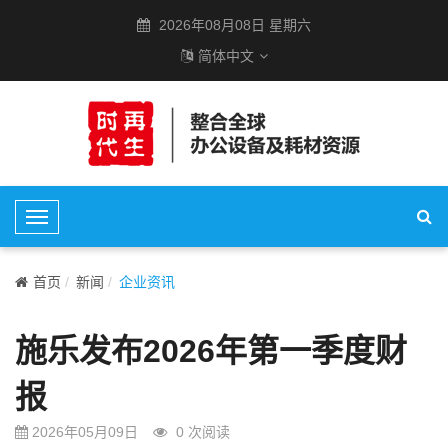
2026年08月08日 星期六
简体中文
T
o
g
首页
新闻
企业资讯
g
l
施乐发布2026年第一季度财
e
N
报
a
v
2026年05月09日
0
次阅读
i