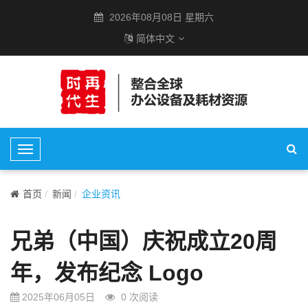
2026年08月08日 星期六
简体中文
T
o
g
首页
新闻
企业资讯
g
l
兄弟（中国）庆祝成立20周
e
N
年，发布纪念 Logo
a
v
2025年06月05日
0
次阅读
i