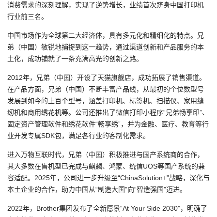
消费需求的深刻理解，实现了逆势增长，业绩首次跻身中国打印机
行业前三名。
中国市场作为全球第二大经济体，具有多元化和精细化的特点。兄
弟（中国）敏锐地捕捉到这一趋势，通过渠道创新和产品服务的本
土化，成功铺就了一条充满高光的创新之路。
2012年，兄弟（中国）开设了天猫旗舰店，成功拓展了销售渠道。
在产品方面，兄弟（中国）不断丰富产品线，从最初的个位数型号
发展到如今的上百个型号，涵盖打印机、标签机、扫描仪、家用缝
纫机和商用绣花机等。公司还推出了微信打印小程序“兄弟畅享印”、
固定资产管理软件和绣花软件“畅享绣”，并为金融、医疗、教育等行
业开发专属SDK包，满足各行业的客制化需求。
进入万物互联时代，兄弟（中国）积极推进与国产系统商的合作，
其大多数在售机型已完成与麒麟、鸿蒙、统信UOS等国产系统的兼
容适配。2025年，公司进一步升级至“ChinaSolution+”战略，深化与
本土企业的合作，助力中国从“制造大国”向“智造强国”迈进。
2022年，Brother集团发布了全新愿景“At Your Side 2030”，明确了