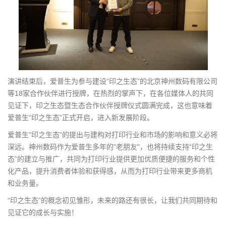
演讲结束后，爱普生为参与建设“印之生态”的北京神州数码有限公司
等18家合作伙伴进行授牌，在热烈的掌声下，在各位媒体人的共同
见证下，印之生态暨生态合作伙伴授牌仪式圆满完成，这也意味着
爱普生“印之生态”正式开启，进入新发展阶段。
爱普生"印之生态”的提出与建构对打印行业和市场的影响和意义必将
深远。神州数码作为爱普生多年的"老朋友"，也将持续支持“印之生
态”的建立与推广，共同为打印行业提供更加优质便捷的服务和个性
化产品，提升消费者体验和获得感，从而为打印行业带来更多商机
和业务量。
“印之生态”的概念初见雏形，未来的路还有很长，让我们共同期待和
见证它的成长与实施！