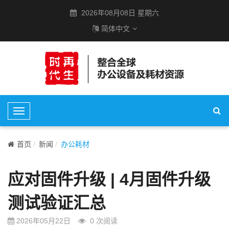
2026年08月08日 星期六
简体中文
T
o
g
首页
新闻
办公耗材
g
l
应对固件升级 | 4月固件升级
e
N
测试验证汇总
a
v
2026年05月22日
0
次阅读
i