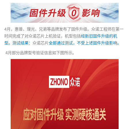
g
a
t
i
4月，惠普、理光、兄弟等品牌发布了固件升级。众诺工程师在第一
o
时间完成了对众诺芯片上机验证，机型包括
经新旧固件升级的机
n
型。测试结果：
众诺芯片
全部通过测试，不受上述固件升级影响。
4月部分品牌型号验证信息如下图所示。