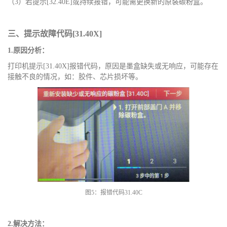
（
3）若提示[32.40E]或持续报错，
可能
需更换
新的
原装
碳粉盒。
三、提示故障代码
[31.40
X
]
1.原因分析：
打印机提示
[31.40
X
]报错代码，原因是墨盒缺失或无响应，可能存在
接触不良的情况，如：胶件、芯片损坏等。
图
5：报错代码31.40C
2.解决方法：