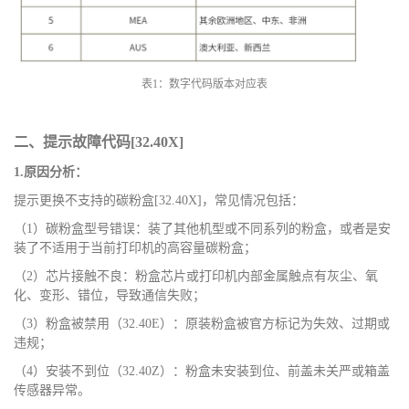
表
1：数字代码版本对应表
二、提示故障代码
[32.40
X
]
1.原因分析：
提示更换不支持的碳粉盒
[32.40
X
]，常见情况包括：
（
1）碳粉盒型号错误：装了其他机型或不同系列的粉盒，或者是安
装了不适用于当前打印机的高容量碳粉盒；
（
2）芯片接触不良：粉盒芯片或打印机内部金属触点有灰尘、氧
化、变形、错位，导致通信失败；
（
3）粉盒被禁用（32.40E）：原装粉盒被官方标记为失效、过期或
违规；
（
4）安装不到位（32.40Z）：粉盒未安装到位、前盖未关严或箱盖
传感器异常。