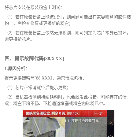
将芯片安装在原装粉盒上测试：
（
1）若在原装粉盒上能被识别，则问题可能出在兼容粉盒的胶件结
构上，需检查修复或更换新的粉盒；
（
2）若在原装粉盒上依然无法识别，则可判定为芯片本身已损坏，
需更换新芯片。
四、提示故障代码
[88.XX
X
]
1.原因分析：
提示更换碳粉盒
[88.XX
X
]，通常情况包括：
（
1）芯片正常消耗空后提示更换；
（
2）当机器检测到持续缺粉时，也会触发此报错。可能存在的情
况：粉盒下粉不畅、下粉通道堵塞或粉盒内碳粉已空。