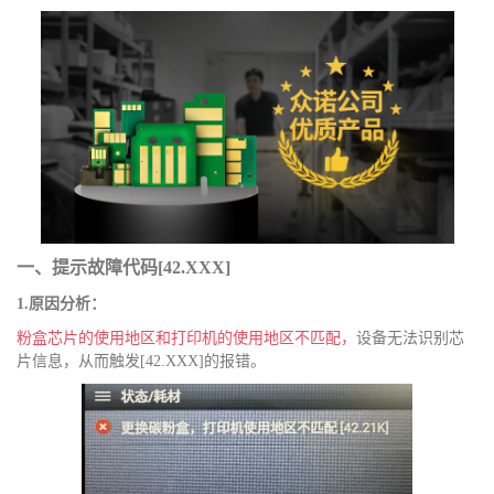
g
a
t
i
o
n
一、提示故障代码
[42.
XXX
]
1.原因分析：
粉盒芯片的使用地区和打印机的使用地区不匹配，
设备无法识别芯
片信息，从而触发
[42.
XXX
]的报错。