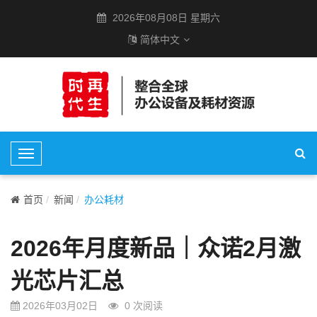
2026年08月08日 星期六
简体中文
T
o
g
首页
新闻
办公耗材
g
l
2026年月度新品｜众诺2月激
e
N
光芯片汇总
a
v
2026年03月02日
0
次阅读
i