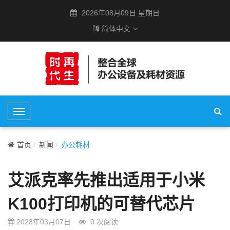
2026年08月09日 星期日
简体中文
T
o
g
首页
新闻
办公耗材
g
l
艾派克率先推出适用于小米
e
N
K100打印机的可替代芯片
a
v
2023年03月07日
0
次阅读
i