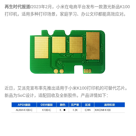
g
再生时代报道/
2023年2月，小米在电商平台发布一款激光新品K100
a
打印机，适用多种打印场景，家庭学习、办公文印都能高效应对。
t
i
o
n
近日，艾派克宣布率先推出适用于小米K100打印机的可替代芯片。
新品为SoC设计，适配回收及全新胶件。产品详情如下：