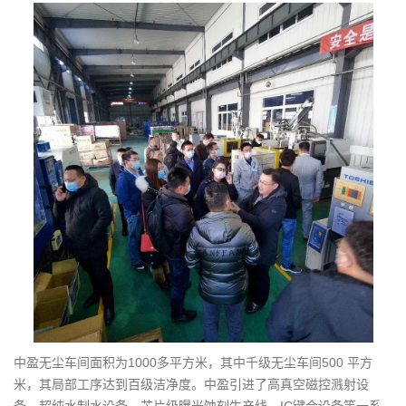
中盈无尘车间面积为1000多平方米，其中千级无尘车间500 平方
米，其局部工序达到百级洁净度。中盈引进了高真空磁控溅射设
备、超纯水制水设备、芯片级曝光蚀刻生产线、IC键合设备等一系