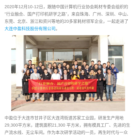
g
2020年12月10-12日，跟随中国计算机行业协会耗材专委会组织的
a
“行业融合、国产打印机研学之路”，来自珠海、广州、深圳、中山、
t
东莞、北京、浙江和资兴等地的20多家耗材领军企业，一起走进了
i
大连中盈科技股份有限公司
。
o
n
中盈位于大连市甘井子区大连湾街道苏家工业园，研发生产用地
29,300平方米，建筑面积21,300 平方米，拥有模具工厂、先进的生
产流水线、无尘车间。作为本次研学活动的一员，再生时代与一众