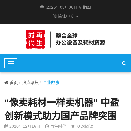
2026年08月06日 星期四
简体中文
T
o
g
首页
热点聚焦
企业故事
g
l
“像卖耗材一样卖机器” 中盈
e
N
创新模式助力国产品牌突围
a
v
2020年12月16日
再生时代
0
次阅读
i